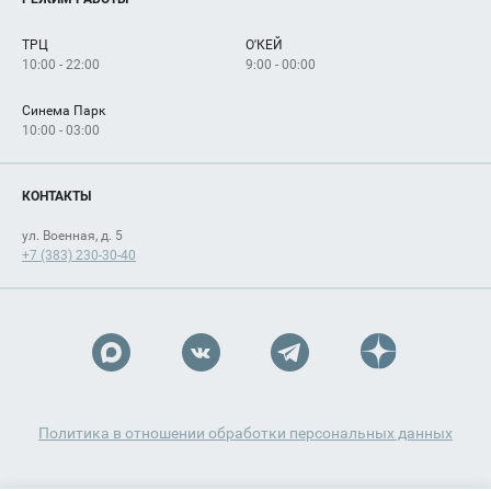
Рекламодателям
Сервисы
Арендаторам
ТРЦ
О'КЕЙ
Как добраться
10:00 - 22:00
9:00 - 00:00
Синема Парк
10:00 - 03:00
КОНТАКТЫ
ул. Военная, д. 5
+7 (383) 230-30-40
Политика в отношении обработки персональных данных