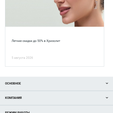
Летние скидки до 50% в Хризолит
5 августа 2026
ОСНОВНОЕ
Акции
КОМПАНИЯ
Новости
Магазины
О нас
Услуги
РЕЖИМ РАБОТЫ