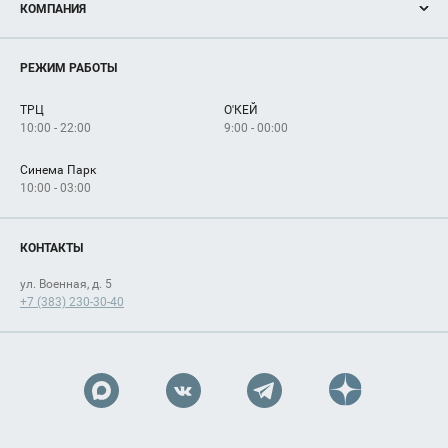
КОМПАНИЯ
Новости
Магазины
О нас
Услуги
РЕЖИМ РАБОТЫ
Рекламодателям
Сервисы
Арендаторам
ТРЦ
О'КЕЙ
Как добраться
10:00 - 22:00
9:00 - 00:00
Синема Парк
10:00 - 03:00
КОНТАКТЫ
ул. Военная, д. 5
+7 (383) 230-30-40