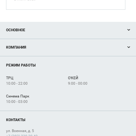
ОСНОВНОЕ
Акции
КОМПАНИЯ
Новости
Магазины
О нас
Услуги
РЕЖИМ РАБОТЫ
Рекламодателям
Сервисы
Арендаторам
ТРЦ
О'КЕЙ
Как добраться
10:00 - 22:00
9:00 - 00:00
Синема Парк
10:00 - 03:00
КОНТАКТЫ
ул. Военная, д. 5