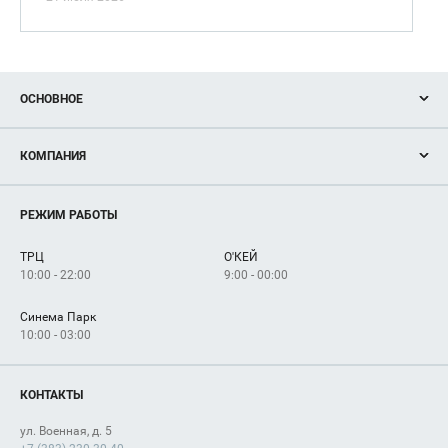
ОСНОВНОЕ
Акции
КОМПАНИЯ
Новости
Магазины
О нас
Услуги
РЕЖИМ РАБОТЫ
Рекламодателям
Сервисы
Арендаторам
ТРЦ
О'КЕЙ
Как добраться
10:00 - 22:00
9:00 - 00:00
Синема Парк
10:00 - 03:00
КОНТАКТЫ
ул. Военная, д. 5