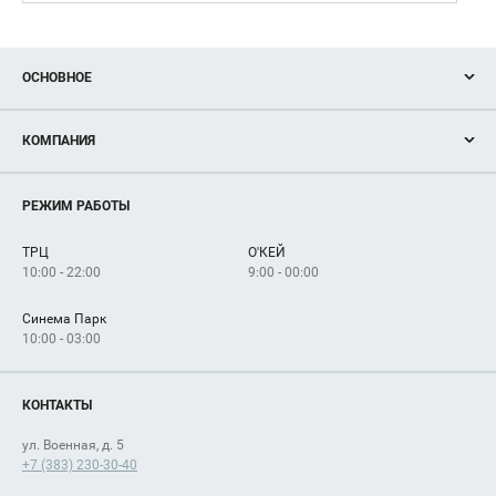
ОСНОВНОЕ
Акции
КОМПАНИЯ
Новости
Магазины
О нас
Услуги
РЕЖИМ РАБОТЫ
Рекламодателям
Сервисы
Арендаторам
ТРЦ
О'КЕЙ
Как добраться
10:00 - 22:00
9:00 - 00:00
Синема Парк
10:00 - 03:00
КОНТАКТЫ
ул. Военная, д. 5
+7 (383) 230-30-40