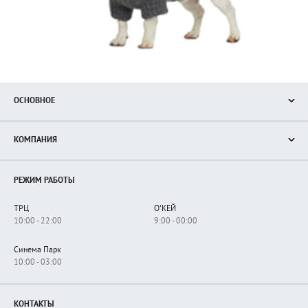
ОСНОВНОЕ
Акции
КОМПАНИЯ
Новости
Магазины
О нас
Услуги
РЕЖИМ РАБОТЫ
Рекламодателям
Сервисы
Арендаторам
ТРЦ
О'КЕЙ
Как добраться
10:00 - 22:00
9:00 - 00:00
Синема Парк
10:00 - 03:00
КОНТАКТЫ