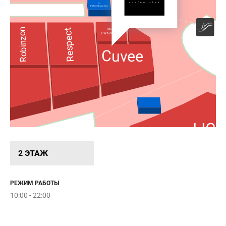
S
Accessories
Parfum&Cosmetics
Robinzon
Respect
MRK
Parfum Club
Cuvee
LICH
2 ЭТАЖ
РЕЖИМ РАБОТЫ
10:00 - 22:00