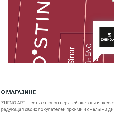
ZHENO
Sinar
ART
О МАГАЗИНЕ
Marmalato
ZHENO ART – сеть салонов верхней одежды и аксесс
Д
Chester
EKONIKA
GQ
радующая своих покупателей яркими и смелыми д