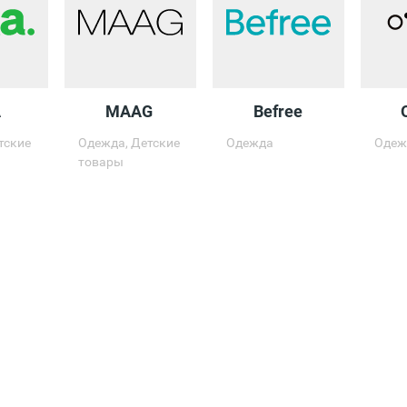
A
MAAG
Befree
тские
Одежда, Детские
Одежда
Одеж
товары