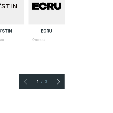
O'STIN
ECRU
DUB
да
Одежда
Одежда
1
/
3