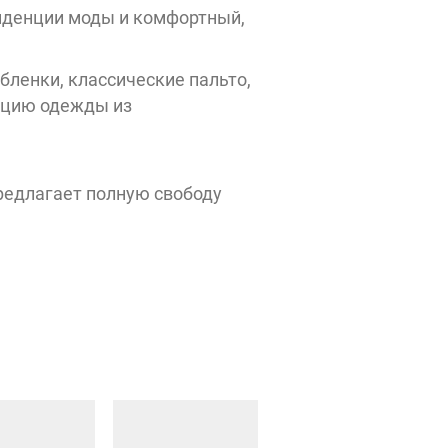
нденции моды и комфортный,
Jeanstop
Lexmer
KANZLER
бленки, классические пальто,
кцию одежды из
редлагает полную свободу
Мастерская
Vetiver
Ивана
Богомаза
HENDERSON
ECCO
М