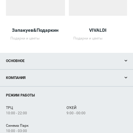
Запакуев&Подаркин
VIVALDI
Подарки и цветы
Подарки и цветы
ОСНОВНОЕ
Акции
КОМПАНИЯ
Новости
Магазины
О нас
Услуги
РЕЖИМ РАБОТЫ
Рекламодателям
Сервисы
Арендаторам
ТРЦ
О'КЕЙ
Как добраться
10:00 - 22:00
9:00 - 00:00
Синема Парк
10:00 - 03:00