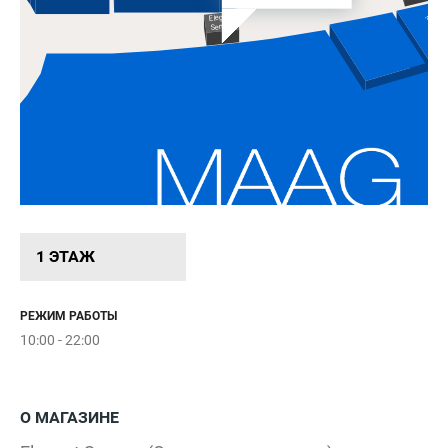
Elegant
Intimissi
Uo
Senses
1 ЭТАЖ
РЕЖИМ РАБОТЫ
10:00 - 22:00
О МАГАЗИНЕ