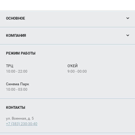
ОСНОВНОЕ
Акции
КОМПАНИЯ
Новости
Магазины
О нас
Услуги
РЕЖИМ РАБОТЫ
Рекламодателям
Сервисы
Арендаторам
ТРЦ
О'КЕЙ
Как добраться
10:00 - 22:00
9:00 - 00:00
Синема Парк
10:00 - 03:00
КОНТАКТЫ
ул. Военная, д. 5
+7 (383) 230-30-40