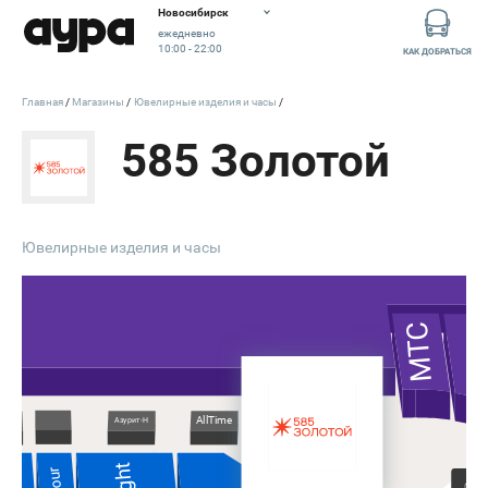
Новосибирск
ежедневно
10:00 - 22:00
КАК ДОБРАТЬСЯ
Главная
Магазины
Ювелирные изделия и часы
585 Золотой
Ювелирные изделия и часы
МТС
AllTime
Азурит-Н
олото