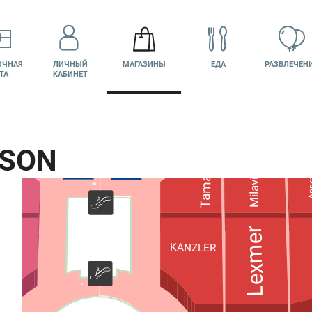
Кельн
ENO
ART
ОЧНАЯ
ЛИЧНЫЙ
МАГАЗИНЫ
ЕДА
РАЗВЛЕЧЕН
ТА
КАБИНЕТ
ato
Caramella
SON
КИНО
ВАКАНСИИ
Дельта
Milavitsa
Tamaris
Ann
Lexmer
KANZLER