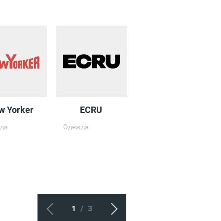
w Yorker
ECRU
DUB
да
Одежда
Одежда
1
/
3