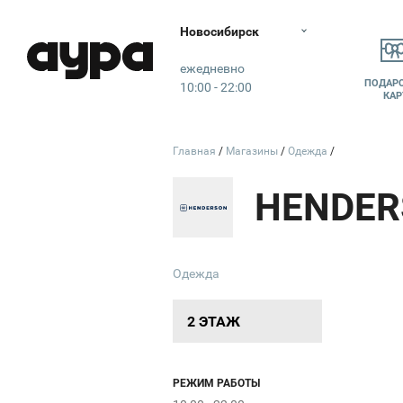
ZH
Sinar
Новосибирск
Аура
ежедневно
ПОДАР
10:00 - 22:00
КАР
Главная
Магазины
Одежда
Marmal
HENDER
Chester
EKONIKA
GQ
alf
nger
Одежда
2 ЭТАЖ
GATTOI
РЕЖИМ РАБОТЫ