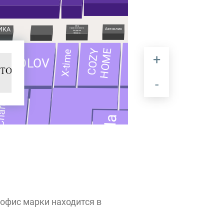
Мир
ИКА
Dudnik
Автоклик
православного
ИЗКОЛЬЦОВО
подарка
Феникс
Столетов
HOME
COZY
X-time
Доктор
SOKOLOV
Intimissimi
aruel
O'POLO
MARC
Marmalato
Furla
PIMS
офис марки находится в