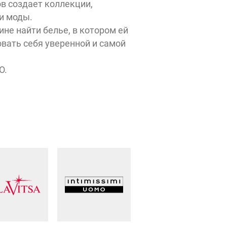
в создает коллекции,
и моды.
не найти белье, в котором ей
Айкрафт
овать себя уверенной и самой
CINNABON
O.
Бе
ики
Гл