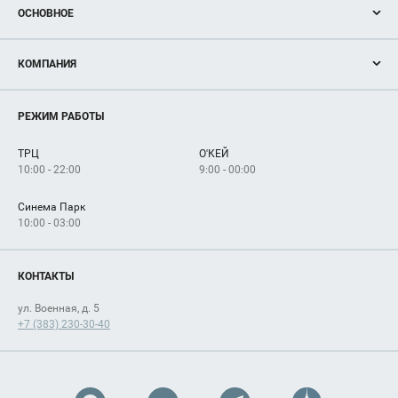
ОСНОВНОЕ
Акции
КОМПАНИЯ
Новости
Магазины
О нас
Услуги
РЕЖИМ РАБОТЫ
Рекламодателям
Сервисы
Арендаторам
ТРЦ
О'КЕЙ
Как добраться
10:00 - 22:00
9:00 - 00:00
Синема Парк
10:00 - 03:00
КОНТАКТЫ
ул. Военная, д. 5
+7 (383) 230-30-40