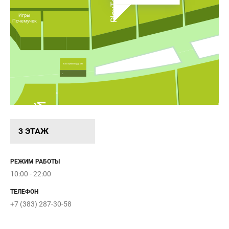
PlayToday
Игры
Почемучек
Запакуев&Подаркин
Н
Котофей
3 ЭТАЖ
РЕЖИМ РАБОТЫ
10:00 - 22:00
ТЕЛЕФОН
+7 (383) 287-30-58