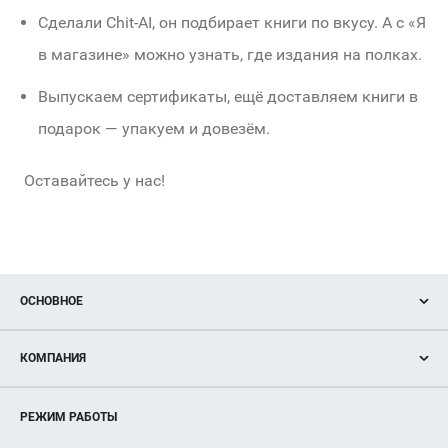
Сделали Chit-AI, он подбирает книги по вкусу. А с «Я
в магазине» можно узнать, где издания на полках.
Выпускаем сертификаты, ещё доставляем книги в
подарок — упакуем и довезём.
Оставайтесь у нас!
ОСНОВНОЕ
Акции
КОМПАНИЯ
Новости
Магазины
О нас
Услуги
РЕЖИМ РАБОТЫ
Рекламодателям
Сервисы
Арендаторам