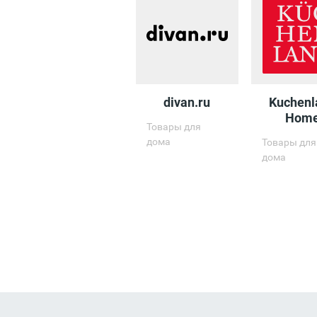
divan.ru
Kuchenl
Hom
Товары для
дома
Товары для
дома