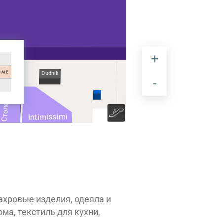
Q
Dudnik
ИЗКОЛЬЦОВО
STORE
Столетов
ор
BORK
Intimissimi
O'POLO
RC
Calzedonia
Marmalato
PIMS
MIUZ
Diamonds
ахровые изделия, одеяла и
ма, текстиль для кухни,