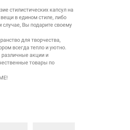
Stars
coffee
зие стилистических капсул на
 вещи в едином стиле, либо
м случае, Вы подарите своему
транство для творчества,
Айкрафт
ором всегда тепло и уютно.
 различные акции и
CINNABON
ачественные товары по
БериЗаряд
ME!