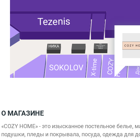
Tezenis
Мир
НИКА
Автоклик
православного
подарка
Феникс
HOME
COZY
X-time
Докт
SOKOLOV
Charuel
INCANTO
MA
Furla
О МАГАЗИНЕ
«COZY HOME» - это изысканное постельное белье, м
подушки, пледы и покрывала, посуда, одежда для до