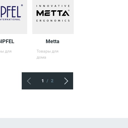
Главный вход
Открыт
10:00 - 03:30
GIPFEL
Metta
ASKONA
ры для
Товары для
Товары для
дома
дома
1
/
2