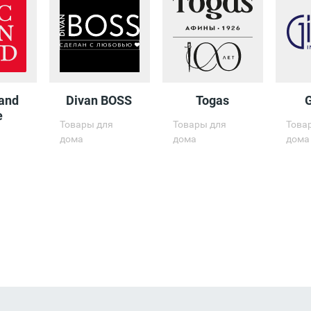
and
Divan BOSS
Togas
e
Товары для
Товары для
Това
дома
дома
дома