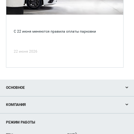
С 22 июня меняются правила оплаты парковки
22 июня 2026
ОСНОВНОЕ
Акции
КОМПАНИЯ
Новости
Магазины
О нас
Услуги
РЕЖИМ РАБОТЫ
Рекламодателям
Сервисы
Арендаторам