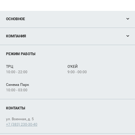
ОСНОВНОЕ
Акции
КОМПАНИЯ
Новости
Магазины
О нас
Услуги
РЕЖИМ РАБОТЫ
Рекламодателям
Сервисы
Арендаторам
ТРЦ
О'КЕЙ
Как добраться
10:00 - 22:00
9:00 - 00:00
Синема Парк
10:00 - 03:00
КОНТАКТЫ
ул. Военная, д. 5
+7 (383) 230-30-40