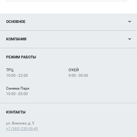
ОСНОВНОЕ
Акции
КОМПАНИЯ
Новости
Магазины
О нас
Услуги
РЕЖИМ РАБОТЫ
Рекламодателям
Сервисы
Арендаторам
ТРЦ
О'КЕЙ
Как добраться
10:00 - 22:00
9:00 - 00:00
Синема Парк
10:00 - 03:00
КОНТАКТЫ
ул. Военная, д. 5
+7 (383) 230-30-40