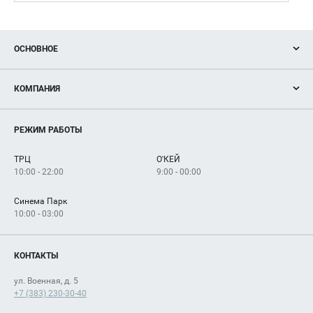
ОСНОВНОЕ
Акции
КОМПАНИЯ
Новости
Магазины
О нас
Услуги
РЕЖИМ РАБОТЫ
Рекламодателям
Сервисы
Арендаторам
ТРЦ
О'КЕЙ
Как добраться
10:00 - 22:00
9:00 - 00:00
Синема Парк
10:00 - 03:00
КОНТАКТЫ
ул. Военная, д. 5
+7 (383) 230-30-40