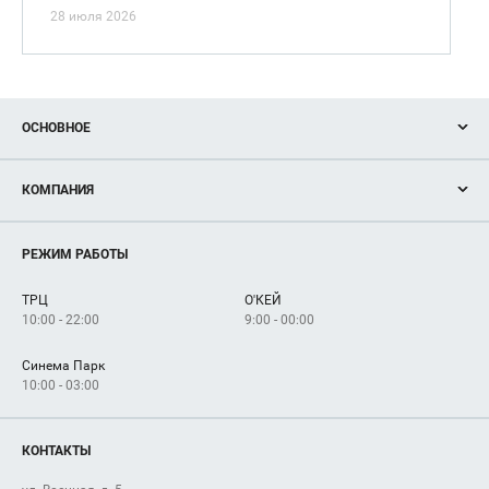
28 июля 2026
ОСНОВНОЕ
Акции
КОМПАНИЯ
Новости
Магазины
О нас
Услуги
РЕЖИМ РАБОТЫ
Рекламодателям
Сервисы
Арендаторам
ТРЦ
О'КЕЙ
Как добраться
10:00 - 22:00
9:00 - 00:00
Синема Парк
10:00 - 03:00
КОНТАКТЫ