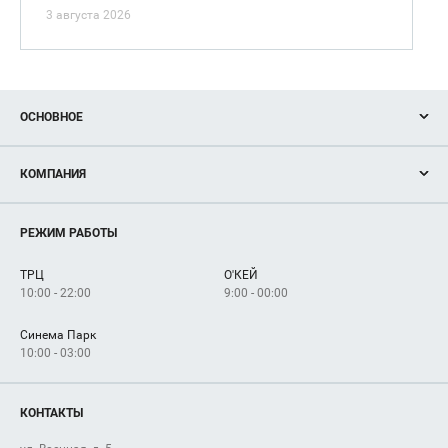
3 августа 2026
ОСНОВНОЕ
Акции
КОМПАНИЯ
Новости
Магазины
О нас
Услуги
РЕЖИМ РАБОТЫ
Рекламодателям
Сервисы
Арендаторам
ТРЦ
О'КЕЙ
Как добраться
10:00 - 22:00
9:00 - 00:00
Синема Парк
10:00 - 03:00
КОНТАКТЫ