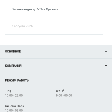
Летние скидки до 50% в Хризолит
5 августа 2026
ОСНОВНОЕ
Акции
КОМПАНИЯ
Новости
Магазины
О нас
Услуги
РЕЖИМ РАБОТЫ
Рекламодателям
Сервисы
Арендаторам
ТРЦ
О'КЕЙ
Как добраться
10:00 - 22:00
9:00 - 00:00
Синема Парк
10:00 - 03:00