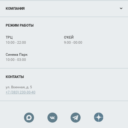
Акции
КОМПАНИЯ
Новости
Магазины
О нас
Услуги
РЕЖИМ РАБОТЫ
Рекламодателям
Сервисы
Арендаторам
ТРЦ
О'КЕЙ
Как добраться
10:00 - 22:00
9:00 - 00:00
Синема Парк
10:00 - 03:00
КОНТАКТЫ
ул. Военная, д. 5
+7 (383) 230-30-40