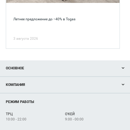
Летнее предложение до −40% в Togas
3 августа 2026
ОСНОВНОЕ
Акции
КОМПАНИЯ
Новости
Магазины
О нас
Услуги
РЕЖИМ РАБОТЫ
Рекламодателям
Сервисы
Арендаторам
ТРЦ
О'КЕЙ
Как добраться
10:00 - 22:00
9:00 - 00:00