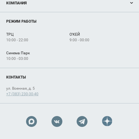
КОМПАНИЯ
Новости
Магазины
О нас
Услуги
РЕЖИМ РАБОТЫ
Рекламодателям
Сервисы
Арендаторам
ТРЦ
О'КЕЙ
Как добраться
10:00 - 22:00
9:00 - 00:00
Синема Парк
10:00 - 03:00
КОНТАКТЫ
ул. Военная, д. 5
+7 (383) 230-30-40