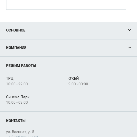
ОСНОВНОЕ
Акции
КОМПАНИЯ
Новости
Магазины
О нас
Услуги
РЕЖИМ РАБОТЫ
Рекламодателям
Сервисы
Арендаторам
ТРЦ
О'КЕЙ
Как добраться
10:00 - 22:00
9:00 - 00:00
Синема Парк
10:00 - 03:00
КОНТАКТЫ
ул. Военная, д. 5