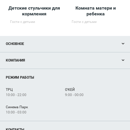
Детские стульчики для
Комната матери и
Б
кормления
ребенка
Гости с детьми
Гости с детьми
ОСНОВНОЕ
Акции
КОМПАНИЯ
Новости
Магазины
О нас
Услуги
РЕЖИМ РАБОТЫ
Рекламодателям
Сервисы
Арендаторам
ТРЦ
О'КЕЙ
Как добраться
10:00 - 22:00
9:00 - 00:00
Синема Парк
10:00 - 03:00
КОНТАКТЫ