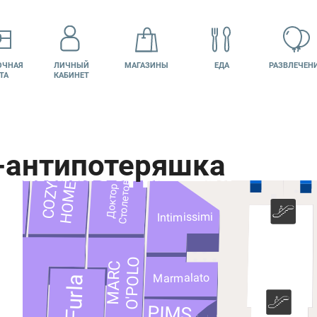
ОЧНАЯ
ЛИЧНЫЙ
МАГАЗИНЫ
ЕДА
РАЗВЛЕЧЕН
ТА
КАБИНЕТ
Мир
Dudnik
Автоклик
православного
ИЗКОЛЬЦОВО
подарка
КИНО
ВАКАНСИИ
Феникс
Столетов
HOME
COZY
X-time
Доктор
Intimissimi
O'POLO
MARC
Marmalato
Furla
PIMS