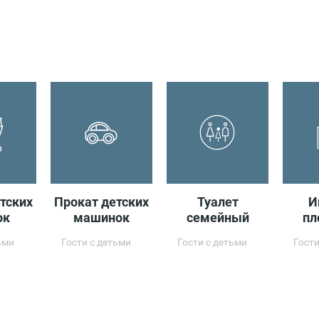
Главный 
Откры
10:00 - 03:3
тских
Прокат детских
Туалет
И
ок
машинок
семейный
пл
ьми
Гости с детьми
Гости с детьми
Гости