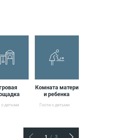
вход
т
0
гровая
Комната матери
Бесплатные
ощадка
и ребенка
нагрудники для
детей
 с детьми
Гости с детьми
Гости с детьми
1
/
3