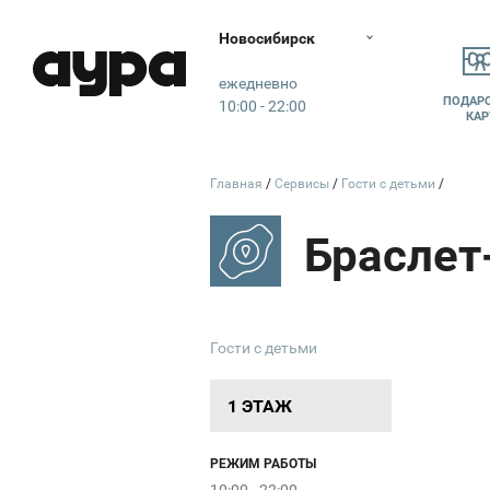
Новосибирск
Аура
ежедневно
Рив Гош
ПОДАР
10:00 - 22:00
КАР
Tezenis
Главная
Сервисы
Гости с детьми
НИКА
SOKOLOV
Гости с детьми
Charuel
INCANTO
1 ЭТАЖ
РЕЖИМ РАБОТЫ