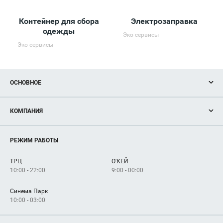
Контейнер для сбора
Электрозаправка
одежды
Эко сервисы
Эко сервисы
ОСНОВНОЕ
Акции
КОМПАНИЯ
Новости
Магазины
О нас
Услуги
РЕЖИМ РАБОТЫ
Рекламодателям
Сервисы
Арендаторам
ТРЦ
О'КЕЙ
Как добраться
10:00 - 22:00
9:00 - 00:00
Синема Парк
10:00 - 03:00