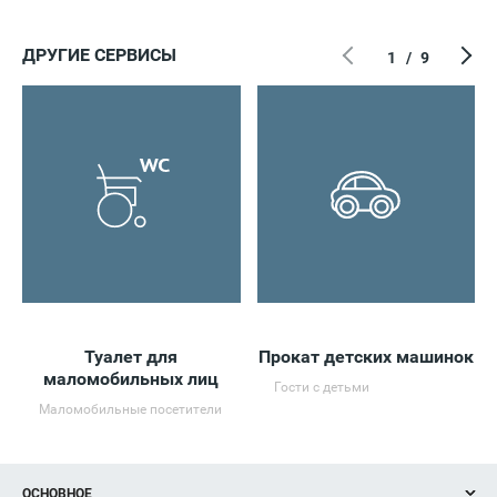
ДРУГИЕ СЕРВИСЫ
1
/
9
oeннaя
Туалет для
Прокат детских машинок
Б
маломобильных лиц
Гости с детьми
Маломобильные посетители
ОСНОВНОЕ