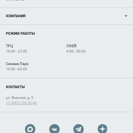
Акции
КОМПАНИЯ
Новости
Магазины
О нас
Услуги
РЕЖИМ РАБОТЫ
Рекламодателям
Сервисы
Арендаторам
ТРЦ
О'КЕЙ
Как добраться
10:00 - 22:00
9:00 - 00:00
Синема Парк
10:00 - 03:00
КОНТАКТЫ
ул. Военная, д. 5
+7 (383) 230-30-40