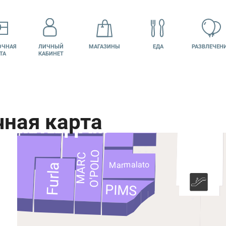
ОЧНАЯ
ЛИЧНЫЙ
МАГАЗИНЫ
ЕДА
РАЗВЛЕЧЕН
ТА
КАБИНЕТ
Мир
Dudnik
Автоклик
православного
ИЗКОЛЬЦОВО
подарка
Феникс
Столетов
HOME
COZY
X-time
Доктор
КИНО
ВАКАНСИИ
Intimissimi
O'POLO
MARC
Marmalato
Furla
PIMS