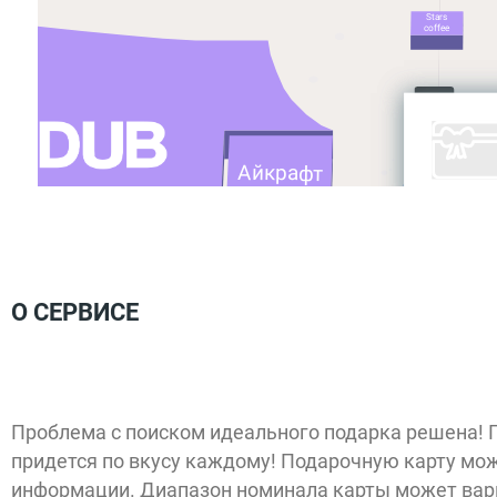
Stars
coffee
Айкрафт
CINNABON
БериЗаряд
О СЕРВИСЕ
Проблема с поиском идеального подарка решена! П
придется по вкусу каждому! Подарочную карту мож
информации. Диапазон номинала карты может варьи