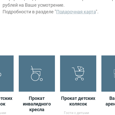
рублей на Ваше усмотрение.
Главный 
Подробности в разделе "
Подарочная карта
".
Откры
10:00 - 03:3
етских
Прокат
Прокат детских
Ва
ок
инвалидного
колясок
аре
кресла
тьми
Гости с детьми