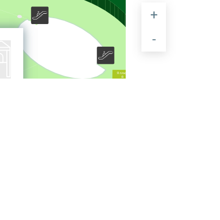
3
вина
Мир Кубиков
Я плюс
Я
ACOOLA
no