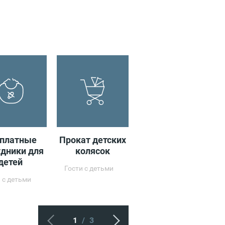
сплатные
Прокат детских
Браслет-
удники для
колясок
антипотеряшка
детей
Гости с детьми
Гости с детьми
 с детьми
1
/
3