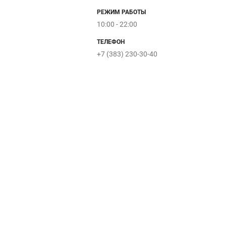
Шахта
tta
РЕЖИМ РАБОТЫ
10:00 - 22:00
AKS!
Protec
ТЕЛЕФОН
Claus Schulz
+7 (383) 230-30-40
MOVE
PlayTo
Игры
Почемучек
Запакуев&Подаркин
Котофей