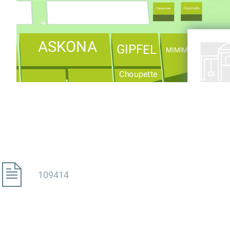
Caramella
Паровозик
ASKONA
GIPFEL
3
MIMIMODA
пинг
Choupette
day
MiniDi
109414
Непоседа