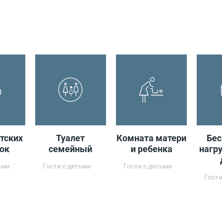
тских
Туалет
Комната матери
Бе
ок
семейный
и ребенка
нагр
ьми
Гости с детьми
Гости с детьми
Гости