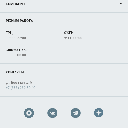
КОМПАНИЯ
Новости
Магазины
О нас
Услуги
РЕЖИМ РАБОТЫ
Рекламодателям
Сервисы
Арендаторам
ТРЦ
О'КЕЙ
Как добраться
10:00 - 22:00
9:00 - 00:00
Синема Парк
10:00 - 03:00
КОНТАКТЫ
ул. Военная, д. 5
+7 (383) 230-30-40