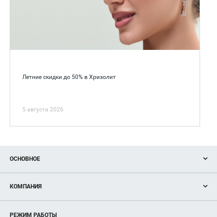
Летние скидки до 50% в Хризолит
5 августа 2026
ОСНОВНОЕ
Акции
КОМПАНИЯ
Новости
Магазины
О нас
Услуги
РЕЖИМ РАБОТЫ
Рекламодателям