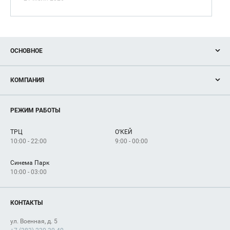
ОСНОВНОЕ
Акции
КОМПАНИЯ
Новости
Магазины
О нас
Услуги
РЕЖИМ РАБОТЫ
Рекламодателям
Сервисы
Арендаторам
ТРЦ
О'КЕЙ
Как добраться
10:00 - 22:00
9:00 - 00:00
Синема Парк
10:00 - 03:00
КОНТАКТЫ
ул. Военная, д. 5