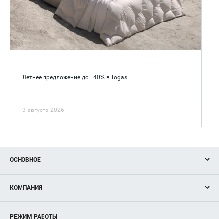
Летнее предложение до −40% в Togas
3 августа 2026
ОСНОВНОЕ
Акции
КОМПАНИЯ
Новости
Магазины
О нас
Услуги
РЕЖИМ РАБОТЫ
Рекламодателям