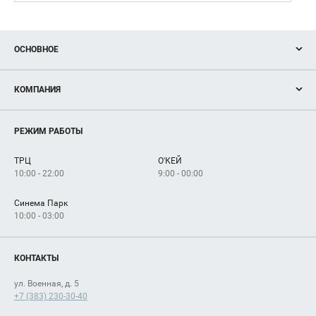
ОСНОВНОЕ
Акции
КОМПАНИЯ
Новости
Магазины
О нас
Услуги
РЕЖИМ РАБОТЫ
Рекламодателям
Сервисы
Арендаторам
ТРЦ
О'КЕЙ
Как добраться
10:00 - 22:00
9:00 - 00:00
Синема Парк
10:00 - 03:00
КОНТАКТЫ
ул. Военная, д. 5
+7 (383) 230-30-40