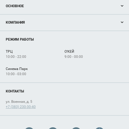
ОСНОВНОЕ
Акции
КОМПАНИЯ
Новости
Магазины
О нас
Услуги
РЕЖИМ РАБОТЫ
Рекламодателям
Сервисы
Арендаторам
ТРЦ
О'КЕЙ
Как добраться
10:00 - 22:00
9:00 - 00:00
Синема Парк
10:00 - 03:00
КОНТАКТЫ
ул. Военная, д. 5
+7 (383) 230-30-40