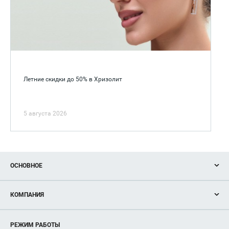
Летние скидки до 50% в Хризолит
5 августа 2026
ОСНОВНОЕ
Акции
КОМПАНИЯ
Новости
Магазины
О нас
Услуги
РЕЖИМ РАБОТЫ
Рекламодателям