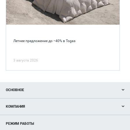
Летнее предложение до −40% в Togas
3 августа 2026
ОСНОВНОЕ
Акции
КОМПАНИЯ
Новости
Магазины
О нас
Услуги
РЕЖИМ РАБОТЫ
Рекламодателям
Сервисы