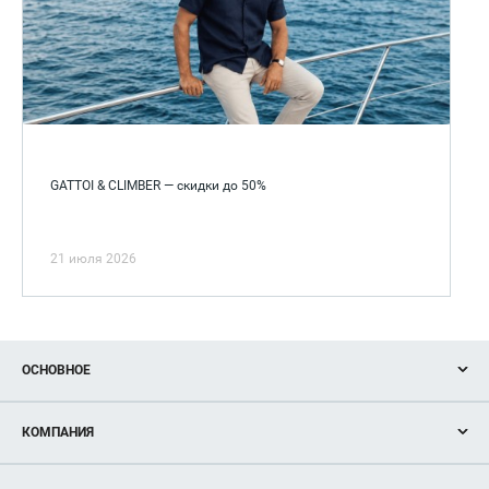
GATTOI & CLIMBER — скидки до 50%
21 июля 2026
ОСНОВНОЕ
Акции
КОМПАНИЯ
Новости
Магазины
О нас
Услуги