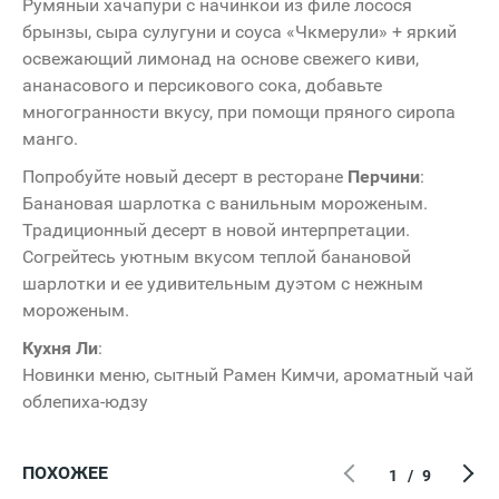
Румяный хачапури с начинкой из филе лосося
брынзы, сыра сулугуни и соуса «Чкмерули» + яркий
освежающий лимонад на основе свежего киви,
ананасового и персикового сока, добавьте
многогранности вкусу, при помощи пряного сиропа
манго.
Попробуйте новый десерт в ресторане
Перчини
:
Банановая шарлотка с ванильным мороженым.
Традиционный десерт в новой интерпретации.
Согрейтесь уютным вкусом теплой банановой
шарлотки и ее удивительным дуэтом с нежным
мороженым.
Кухня Ли
:
Новинки меню, сытный Рамен Кимчи, ароматный чай
облепиха-юдзу
ПОХОЖЕЕ
1
/
9