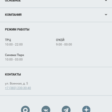
ОСНОВНОЕ
Акции
КОМПАНИЯ
Новости
Магазины
О нас
Услуги
РЕЖИМ РАБОТЫ
Рекламодателям
Сервисы
Арендаторам
ТРЦ
О'КЕЙ
Как добраться
10:00 - 22:00
9:00 - 00:00
Синема Парк
10:00 - 03:00
КОНТАКТЫ
ул. Военная, д. 5
+7 (383) 230-30-40