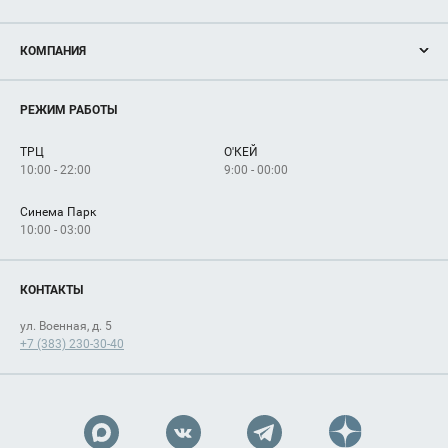
Акции
КОМПАНИЯ
Новости
Магазины
О нас
Услуги
РЕЖИМ РАБОТЫ
Рекламодателям
Сервисы
Арендаторам
ТРЦ
О'КЕЙ
Как добраться
10:00 - 22:00
9:00 - 00:00
Синема Парк
10:00 - 03:00
КОНТАКТЫ
ул. Военная, д. 5
+7 (383) 230-30-40