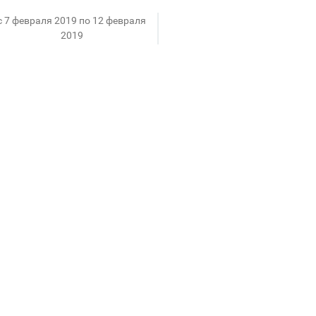
c 7 февраля 2019 по 12 февраля
2019
а скидки выросли ещё больше: до 60% на всю зимн
одными покупками, пока в наличии ещё есть размеры
евраля. Отличное время купить зимнюю одежду по са
купки до следующего сезона.
у продавцов-консультантов. Ждём в магазине Снеж