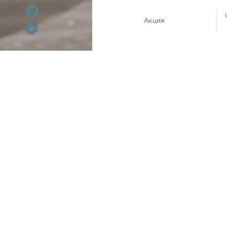
Акция
В магазине Снежная Королев
и меха! Нужно успеть за выг
Акция продлится с 7 по 12 ф
откладывать необходимые по
Подробности можно уточнить 