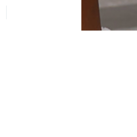
юю коллекцию, норковые шубы
.
мой выгодной цене! Не стоит
ная Королева!