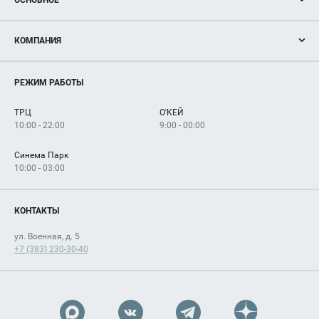
Акции
КОМПАНИЯ
Новости
Магазины
О нас
Услуги
РЕЖИМ РАБОТЫ
Рекламодателям
Сервисы
Арендаторам
ТРЦ
О'КЕЙ
Как добраться
10:00 - 22:00
9:00 - 00:00
Синема Парк
10:00 - 03:00
КОНТАКТЫ
ул. Военная, д. 5
+7 (383) 230-30-40