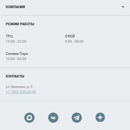
Акции
КОМПАНИЯ
Новости
Магазины
О нас
Услуги
РЕЖИМ РАБОТЫ
Рекламодателям
Сервисы
Арендаторам
ТРЦ
О'КЕЙ
Как добраться
10:00 - 22:00
9:00 - 00:00
Синема Парк
10:00 - 03:00
КОНТАКТЫ
ул. Военная, д. 5
+7 (383) 230-30-40