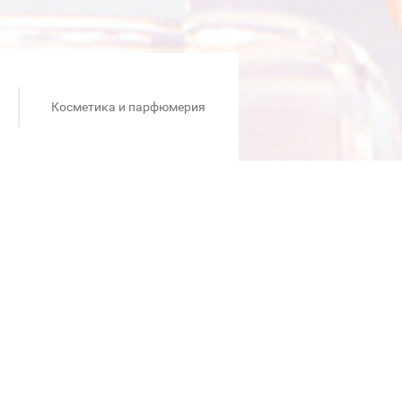
Косметика и парфюмерия
броты!" 1,5% от суммы всех
 Шостаковичей. А также –
е Москвы с посещением