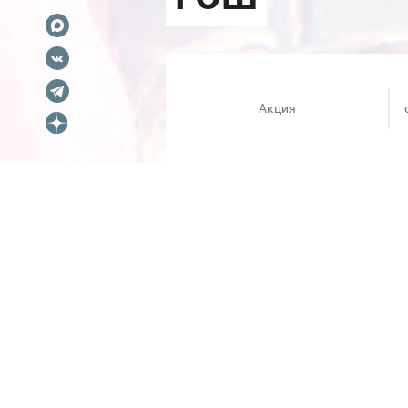
Акция
С 1 по 31 марта в РИВ ГОШ де
покупок товаров Guerlain пе
конкурс на лучшего покупателя
Есть шанс выиграть один из 
Большого театра!