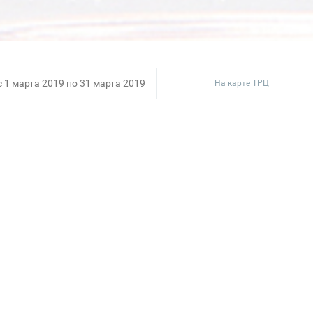
c 1 марта 2019 по 31 марта 2019
На карте ТРЦ
йствует благотворительная акция "Красота во имя до
речисляются в поддержку Православной школы семьи
 от Guerlain!
3-х романтических уикендов в пятизвездочном отел