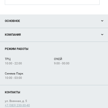
ОСНОВНОЕ
Акции
КОМПАНИЯ
Новости
Магазины
О нас
Услуги
РЕЖИМ РАБОТЫ
Рекламодателям
Сервисы
Арендаторам
ТРЦ
О'КЕЙ
Как добраться
10:00 - 22:00
9:00 - 00:00
Синема Парк
10:00 - 03:00
КОНТАКТЫ
ул. Военная, д. 5
+7 (383) 230-30-40