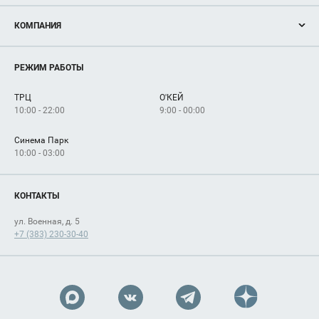
Акции
КОМПАНИЯ
Новости
Магазины
О нас
Услуги
РЕЖИМ РАБОТЫ
Рекламодателям
Сервисы
Арендаторам
ТРЦ
О'КЕЙ
Как добраться
10:00 - 22:00
9:00 - 00:00
Синема Парк
10:00 - 03:00
КОНТАКТЫ
ул. Военная, д. 5
+7 (383) 230-30-40