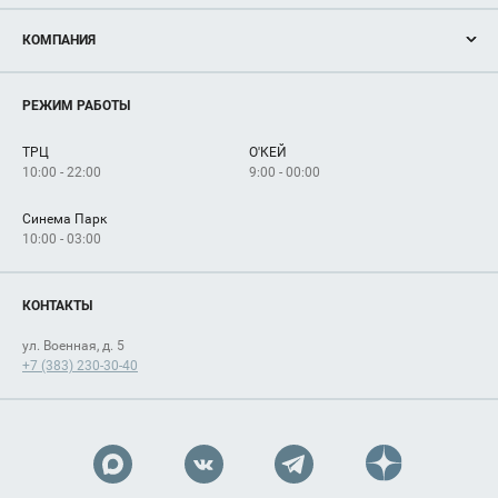
Акции
КОМПАНИЯ
Новости
Магазины
О нас
Услуги
РЕЖИМ РАБОТЫ
Рекламодателям
Сервисы
Арендаторам
ТРЦ
О'КЕЙ
Как добраться
10:00 - 22:00
9:00 - 00:00
Синема Парк
10:00 - 03:00
КОНТАКТЫ
ул. Военная, д. 5
+7 (383) 230-30-40